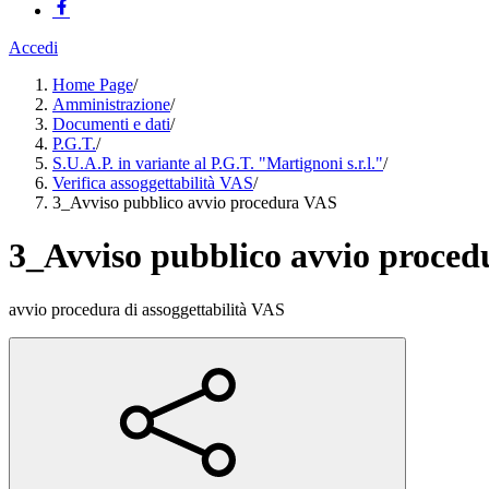
Accedi
Home Page
/
Amministrazione
/
Documenti e dati
/
P.G.T.
/
S.U.A.P. in variante al P.G.T. "Martignoni s.r.l."
/
Verifica assoggettabilità VAS
/
3_Avviso pubblico avvio procedura VAS
3_Avviso pubblico avvio proce
avvio procedura di assoggettabilità VAS