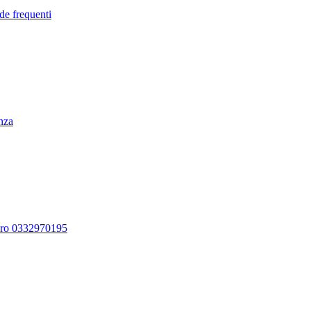
de frequenti
enza
ero 0332970195