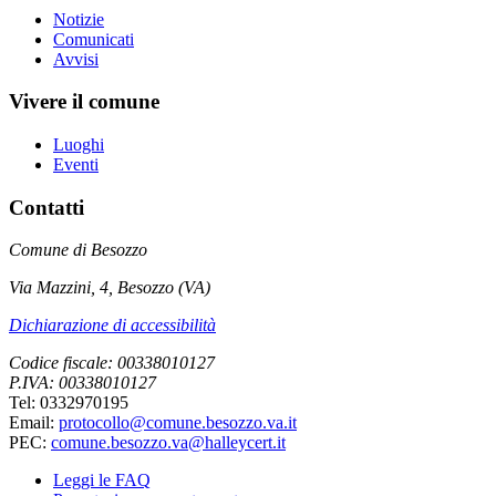
Notizie
Comunicati
Avvisi
Vivere il comune
Luoghi
Eventi
Contatti
Comune di Besozzo
Via Mazzini, 4, Besozzo (VA)
Dichiarazione di accessibilità
Codice fiscale: 00338010127
P.IVA: 00338010127
Tel: 0332970195
Email:
protocollo@comune.besozzo.va.it
PEC:
comune.besozzo.va@halleycert.it
Leggi le FAQ