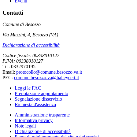
Eventi
Contatti
Comune di Besozzo
Via Mazzini, 4, Besozzo (VA)
Dichiarazione di accessibilità
Codice fiscale: 00338010127
P.IVA: 00338010127
Tel: 0332970195
Email:
protocollo@comune.besozzo.va.it
PEC:
comune.besozzo.va@halleycert.it
Leggi le FAQ
Prenotazione appuntamento
Segnalazione disservizio
Richiesta d'assistenza
Amministrazione trasparente
Informativa privacy
Note legali
Dichiarazione di accessibilità
Piano di miglioramento del sito e dei servizi