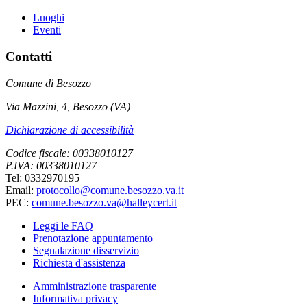
Luoghi
Eventi
Contatti
Comune di Besozzo
Via Mazzini, 4, Besozzo (VA)
Dichiarazione di accessibilità
Codice fiscale: 00338010127
P.IVA: 00338010127
Tel: 0332970195
Email:
protocollo@comune.besozzo.va.it
PEC:
comune.besozzo.va@halleycert.it
Leggi le FAQ
Prenotazione appuntamento
Segnalazione disservizio
Richiesta d'assistenza
Amministrazione trasparente
Informativa privacy