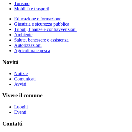
Turismo
Mobilità e trasporti
Educazione e formazione
Giustizia e sicurezza pubblica
Tributi, finanze e contravvenzioni
Ambiente
Salute, benessere e assistenza
Autorizzazioni
Agricoltura e pesca
Novità
Notizie
Comunicati
Avvisi
Vivere il comune
Luoghi
Eventi
Contatti