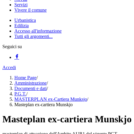
Servizi
Vivere il comune
Urbanistica
Edilizia
Accesso all'informazione
Tutti gli argomenti...
Seguici su
Accedi
Home Page
/
Amministrazione
/
Documenti e dati
/
P.G.T.
/
MASTERPLAN ex-Cartiera Munksjo
/
Masteplan ex-cartiera Munskjo
Masteplan ex-cartiera Munskjo
masterplan di attuazione dell'Ambito AUR1 del vigente PGT