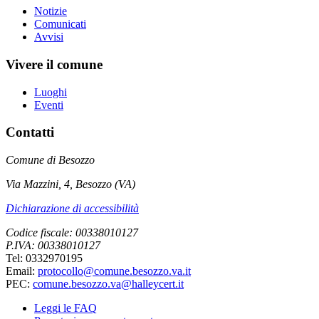
Notizie
Comunicati
Avvisi
Vivere il comune
Luoghi
Eventi
Contatti
Comune di Besozzo
Via Mazzini, 4, Besozzo (VA)
Dichiarazione di accessibilità
Codice fiscale: 00338010127
P.IVA: 00338010127
Tel: 0332970195
Email:
protocollo@comune.besozzo.va.it
PEC:
comune.besozzo.va@halleycert.it
Leggi le FAQ