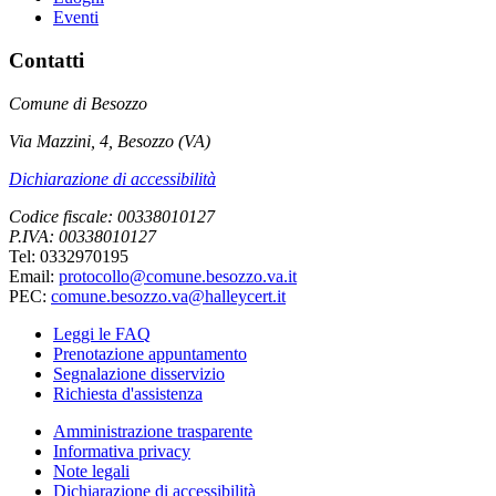
Eventi
Contatti
Comune di Besozzo
Via Mazzini, 4, Besozzo (VA)
Dichiarazione di accessibilità
Codice fiscale: 00338010127
P.IVA: 00338010127
Tel: 0332970195
Email:
protocollo@comune.besozzo.va.it
PEC:
comune.besozzo.va@halleycert.it
Leggi le FAQ
Prenotazione appuntamento
Segnalazione disservizio
Richiesta d'assistenza
Amministrazione trasparente
Informativa privacy
Note legali
Dichiarazione di accessibilità